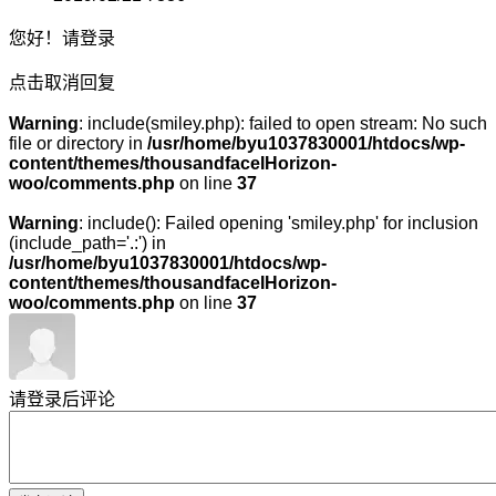
您好！
请登录
点击取消回复
Warning
: include(smiley.php): failed to open stream: No such
file or directory in
/usr/home/byu1037830001/htdocs/wp-
content/themes/thousandfaceIHorizon-
woo/comments.php
on line
37
Warning
: include(): Failed opening 'smiley.php' for inclusion
(include_path='.:') in
/usr/home/byu1037830001/htdocs/wp-
content/themes/thousandfaceIHorizon-
woo/comments.php
on line
37
请登录后评论