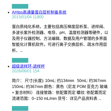
查看全文
AHtps高通量蛋白层析制备系统
2015/01/04
11900
蛋白质纯化系统，主要包括高压梯度层析泵、进样阀、
多波长紫外检测器、电导、pH、温度检测器等硬件，以
及用于仪器控制、方法编辑、数据及用户管理的多界面
智能化计算机软件。可进行离子交换层析、疏水作用层
析、...
查看全文
超级进样环-进样杯
2026/06/01
154
简介： 尺寸(长度): 10mL: 约134mm 50mL: 约367mm
150mL: 约367mm 颜色：黑色（尼龙 POM 亚克力 玻璃
+ 复合材料） 连接管路：依配置而定 螺纹: 依配置而定
流速范围：0~150 mL/min 货号：详见产品资料表 ...
查看全文