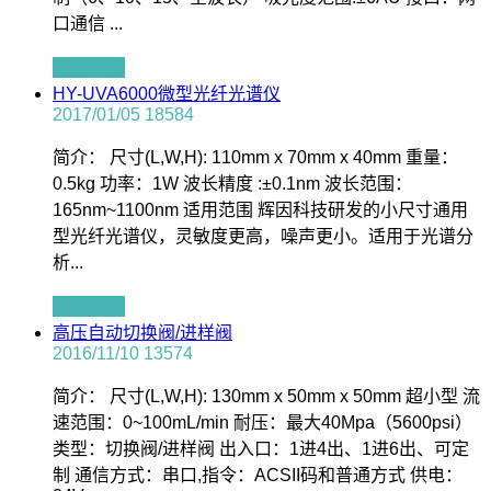
口通信 ...
查看全文
HY-UVA6000微型光纤光谱仪
2017/01/05
18584
简介： 尺寸(L,W,H): 110mm x 70mm x 40mm 重量：
0.5kg 功率：1W 波长精度 :±0.1nm 波长范围：
165nm~1100nm 适用范围 辉因科技研发的小尺寸通用
型光纤光谱仪，灵敏度更高，噪声更小。适用于光谱分
析...
查看全文
高压自动切换阀/进样阀
2016/11/10
13574
简介： 尺寸(L,W,H): 130mm x 50mm x 50mm 超小型 流
速范围：0~100mL/min 耐压：最大40Mpa（5600psi）
类型：切换阀/进样阀 出入口：1进4出、1进6出、可定
制 通信方式：串口,指令：ACSII码和普通方式 供电：