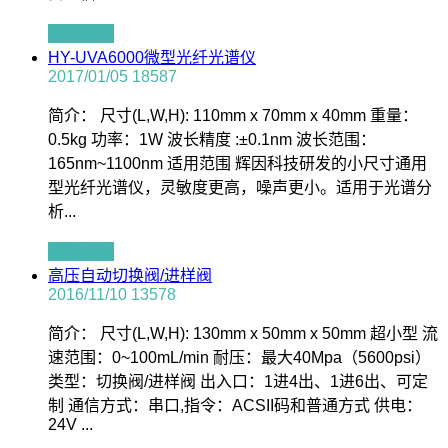
查看全文
HY-UVA6000微型光纤光谱仪
2017/01/05
18587
简介： 尺寸(L,W,H): 110mm x 70mm x 40mm 重量：
0.5kg 功率：1W 波长精度 :±0.1nm 波长范围：
165nm~1100nm 适用范围 辉因科技研发的小尺寸通用
型光纤光谱仪，灵敏度更高，噪声更小。适用于光谱分
析...
查看全文
高压自动切换阀/进样阀
2016/11/10
13578
简介： 尺寸(L,W,H): 130mm x 50mm x 50mm 超小型 流
速范围：0~100mL/min 耐压：最大40Mpa（5600psi）
类型：切换阀/进样阀 出入口：1进4出、1进6出、可定
制 通信方式：串口,指令：ACSII码和普通方式 供电：
24V ...