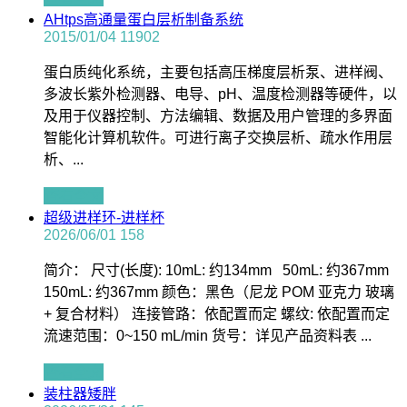
AHtps高通量蛋白层析制备系统
2015/01/04
11902
蛋白质纯化系统，主要包括高压梯度层析泵、进样阀、
多波长紫外检测器、电导、pH、温度检测器等硬件，以
及用于仪器控制、方法编辑、数据及用户管理的多界面
智能化计算机软件。可进行离子交换层析、疏水作用层
析、...
查看全文
超级进样环-进样杯
2026/06/01
158
简介： 尺寸(长度): 10mL: 约134mm 50mL: 约367mm
150mL: 约367mm 颜色：黑色（尼龙 POM 亚克力 玻璃
+ 复合材料） 连接管路：依配置而定 螺纹: 依配置而定
流速范围：0~150 mL/min 货号：详见产品资料表 ...
查看全文
装柱器矮胖