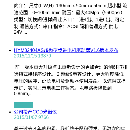
简介： 尺寸(L,W,H): 130mm x 50mm x 50mm 超小型 流
速范围：0~100mL/min 耐压：最大40Mpa（5600psi）
类型：切换阀/进样阀 出入口：1进4出、1进6出、可定
制 通信方式：串口,指令：ACSII码和普通方式 供电：
24V ...
查看全文
HYM32404AS超微型步进电机驱动器V1.6版本发布
2015/11/15
13879
前一版本重大升级点 1.重新设计的更加合理的侧6排7排
选钮式接线座设计。 2.超级9电容设计，更大程度降低
电压的缓冲，延长电机及驱动器使用寿命。 3.遮阴式指
示灯，实时显示电机工作状态。 4.电路板降低到
0.8mm,...
查看全文
公司投产CCD光谱仪
2015/01/07
9766
基于过去８年的积累，我们终于厚积薄发。无数次的实