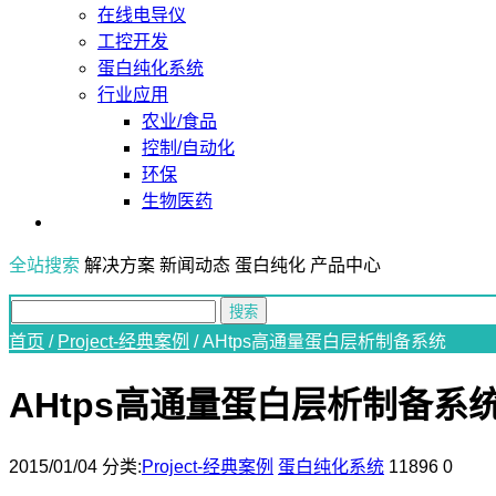
在线电导仪
工控开发
蛋白纯化系统
行业应用
农业/食品
控制/自动化
环保
生物医药
全站搜索
解决方案
新闻动态
蛋白纯化
产品中心
首页
/
Project-经典案例
/
AHtps高通量蛋白层析制备系统
AHtps高通量蛋白层析制备系
2015/01/04
分类:
Project-经典案例
蛋白纯化系统
11896
0