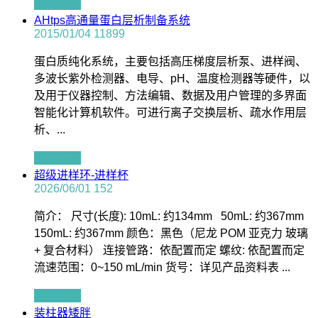
查看全文
AHtps高通量蛋白层析制备系统
2015/01/04
11899
蛋白质纯化系统，主要包括高压梯度层析泵、进样阀、
多波长紫外检测器、电导、pH、温度检测器等硬件，以
及用于仪器控制、方法编辑、数据及用户管理的多界面
智能化计算机软件。可进行离子交换层析、疏水作用层
析、...
查看全文
超级进样环-进样杯
2026/06/01
152
简介： 尺寸(长度): 10mL: 约134mm 50mL: 约367mm
150mL: 约367mm 颜色：黑色（尼龙 POM 亚克力 玻璃
+ 复合材料） 连接管路：依配置而定 螺纹: 依配置而定
流速范围：0~150 mL/min 货号：详见产品资料表 ...
查看全文
装柱器矮胖