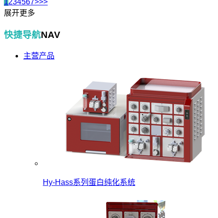
1
2
3
4
5
6
7
>
>>
展开更多
快捷导航
NAV
主营产品
Hy-Hass系列蛋白纯化系统