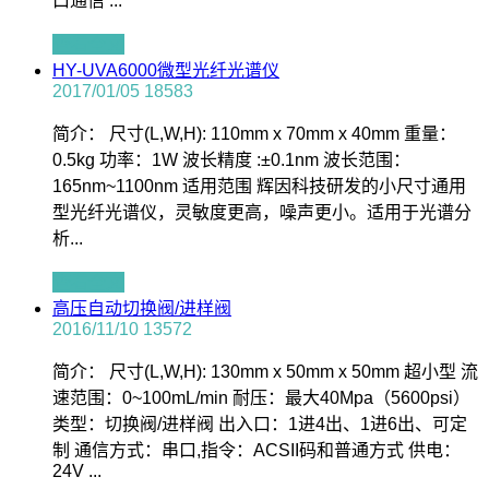
口通信 ...
查看全文
HY-UVA6000微型光纤光谱仪
2017/01/05
18583
简介： 尺寸(L,W,H): 110mm x 70mm x 40mm 重量：
0.5kg 功率：1W 波长精度 :±0.1nm 波长范围：
165nm~1100nm 适用范围 辉因科技研发的小尺寸通用
型光纤光谱仪，灵敏度更高，噪声更小。适用于光谱分
析...
查看全文
高压自动切换阀/进样阀
2016/11/10
13572
简介： 尺寸(L,W,H): 130mm x 50mm x 50mm 超小型 流
速范围：0~100mL/min 耐压：最大40Mpa（5600psi）
类型：切换阀/进样阀 出入口：1进4出、1进6出、可定
制 通信方式：串口,指令：ACSII码和普通方式 供电：
24V ...