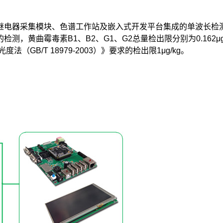
继电器采集模块、色谱工作站及嵌入式开发平台集成的单波长检
素B1、B2、G1、G2总量检出限分别为0.162μg/kg、0.10
B/T 18979-2003）》要求的检出限1μg/kg。